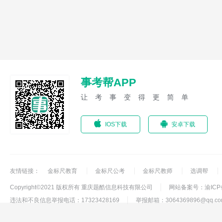
事考帮APP
让考事变得更简单
IOS下载
安卓下载
友情链接：
金标尺教育
金标尺公考
金标尺教师
选调帮
Copyright©2021 版权所有 重庆题酷信息科技有限公司
网站备案号：渝ICP备1
违法和不良信息举报电话：17323428169
举报邮箱：3064369896@qq.co