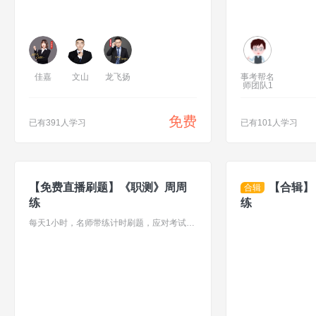
佳嘉
文山
龙飞扬
事考帮名
师团队1
免费
已有391人学习
已有101人学习
【免费直播刷题】《职测》周周
【合辑】
合辑
练
练
每天1小时，名师带练计时刷题，应对考试不慌张