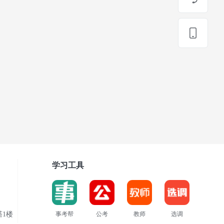
学习工具
1楼
事考帮
公考
教师
选调