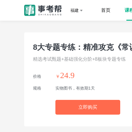
首页
课
福建
8大专题专练：精准攻克《常识
精选考试甄题+基础强化分阶+8板块专题专练
24.9
价格
￥
规格
实物图书，有效期1天
立即购买