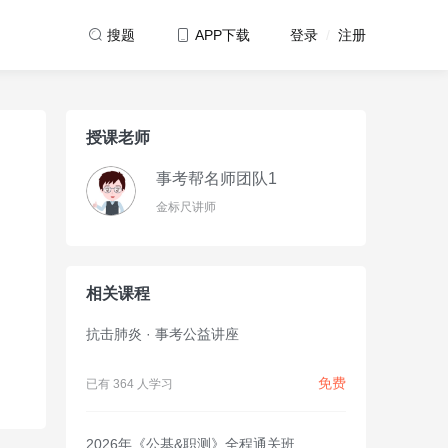
登录
/
注册
搜题
APP下载
授课老师
事考帮名师团队1
金标尺讲师
相关课程
抗击肺炎 · 事考公益讲座
免费
已有 364 人学习
2026年《公基&职测》全程通关班