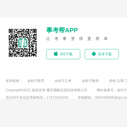
事考帮APP
让考事变得更简单
IOS下载
安卓下载
友情链接：
金标尺教育
金标尺公考
金标尺教师
鼎维·云掌门
Copyright©2021 版权所有 重庆题酷信息科技有限公司
网站备案号：渝ICP备1
违法和不良信息举报电话：17323428169
举报邮箱：3064369896@qq.co