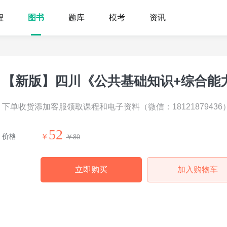
程
图书
题库
模考
资讯
【新版】四川《公共基础知识+综合能
下单收货添加客服领取课程和电子资料（微信：181218794
52
价格
￥
￥
80
立即购买
加入购物车